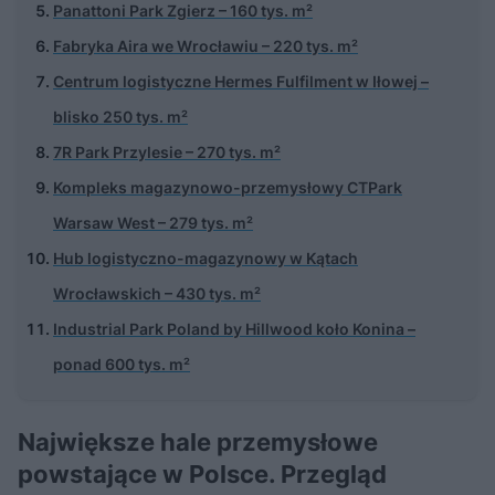
Panattoni Park Zgierz – 160 tys. m²
Fabryka Aira we Wrocławiu – 220 tys. m²
Centrum logistyczne Hermes Fulfilment w Iłowej –
blisko 250 tys. m²
7R Park Przylesie – 270 tys. m²
Kompleks magazynowo-przemysłowy CTPark
Warsaw West – 279 tys. m²
Hub logistyczno-magazynowy w Kątach
Wrocławskich – 430 tys. m²
Industrial Park Poland by Hillwood koło Konina –
ponad 600 tys. m²
Największe hale przemysłowe
powstające w Polsce. Przegląd