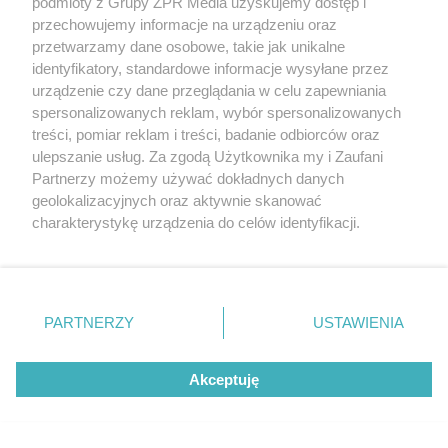
podmioty z Grupy ZPR Media uzyskujemy dostęp i
kolejnych obiektów przemysłowych już trwa, zaś
przechowujemy informacje na urządzeniu oraz
inwestor – firma CTP – nabywa też kolejne grunty w
przetwarzamy dane osobowe, takie jak unikalne
identyfikatory, standardowe informacje wysyłane przez
celu powiększenia kompleksu.
urządzenie czy dane przeglądania w celu zapewniania
spersonalizowanych reklam, wybór spersonalizowanych
Atutem wybranej lokalizacji jest nie tylko bliskość
treści, pomiar reklam i treści, badanie odbiorców oraz
planowanego CPK, ale też autostrady A2,
ulepszanie usług. Za zgodą Użytkownika my i Zaufani
umożliwiającej m.in. szybki dojazd do stolicy kraju.
Partnerzy możemy używać dokładnych danych
geolokalizacyjnych oraz aktywnie skanować
Jak zapowiada inwestor, dzięki inwestycji CTPark
charakterystykę urządzenia do celów identyfikacji.
Warsaw West pod Warszawą ma powstać „prawdziwy
Ponieważ cenimy Twoją prywatność, prosimy o zgodę na
hub biznesowy”.
korzystanie z tych technologii poprzez kliknięcie
„Akceptuję”. Zgoda jest dobrowolna i zawsze możesz ją
zmienić/wycofać klikając przycisk ustawień prywatności
PARTNERZY
USTAWIENIA
znajdujący się w lewym dolnym rogu strony
. Niektóre
rodzaje przetwarzania danych nie wymagają zgody
Akceptuję
użytkownika, ale masz prawo sprzeciwić się takiemu
przetwarzaniu. Preferencje będą miały zastosowanie tylko
na tej witrynie.