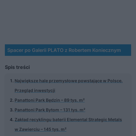
Spacer po Galerii PLATO z Robertem Koniecznym
Spis treści
Największe hale przemysłowe powstające w Polsce.
Przegląd inwestycji
Panattoni Park Będzin – 89 tys. m²
Panattoni Park Bytom – 131 tys. m²
Zakład recyklingu baterii Elemental Strategic Metals
w Zawierciu – 145 tys. m²