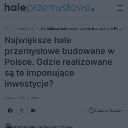
Inwestycje
Największe hale przemysłowe budowane w Polsce.
Gdzie realizowane są te imponujące inwestycje?
Największe hale
przemysłowe budowane w
Polsce. Gdzie realizowane
są te imponujące
inwestycje?
2024-07-15
9:48
Dodaj do Google
Przemysław Zańko-Gulczyński