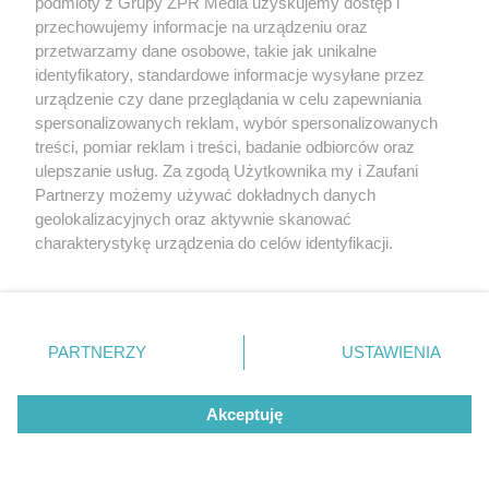
podmioty z Grupy ZPR Media uzyskujemy dostęp i
przechowujemy informacje na urządzeniu oraz
przetwarzamy dane osobowe, takie jak unikalne
Zastosowanie autonomicznego transportu
identyfikatory, standardowe informacje wysyłane przez
wewnętrznego niesie za sobą szereg korzyści i
urządzenie czy dane przeglądania w celu zapewniania
oszczędności operacyjnych w procesach
spersonalizowanych reklam, wybór spersonalizowanych
logistycznych. Sprawne i świadome jego wdrożenie w
treści, pomiar reklam i treści, badanie odbiorców oraz
ulepszanie usług. Za zgodą Użytkownika my i Zaufani
stosunkowo niedługim czasie zostanie
Partnerzy możemy używać dokładnych danych
zrekompensowane, a ponadto może pozytywnie
geolokalizacyjnych oraz aktywnie skanować
wpłynąć na realizację innych procesów w całym
charakterystykę urządzenia do celów identyfikacji.
łańcuchu dostaw, co jednak wymaga także
Ponieważ cenimy Twoją prywatność, prosimy o zgodę na
korzystanie z tych technologii poprzez kliknięcie
współpracy i integracji informacyjnej pomiędzy
„Akceptuję”. Zgoda jest dobrowolna i zawsze możesz ją
partnerami biznesowymi.
zmienić/wycofać klikając przycisk ustawień prywatności
PARTNERZY
USTAWIENIA
znajdujący się w lewym dolnym rogu strony
. Niektóre
rodzaje przetwarzania danych nie wymagają zgody
Akceptuję
użytkownika, ale masz prawo sprzeciwić się takiemu
przetwarzaniu. Preferencje będą miały zastosowanie tylko
na tej witrynie.