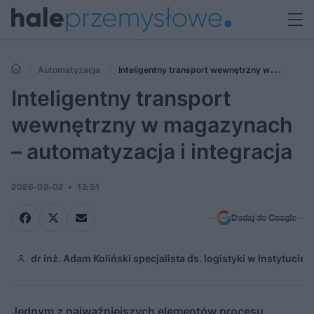
Automatyzacja
Inteligentny transport wewnętrzny w
magazynach – automatyzacja i integracja
Inteligentny transport
wewnętrzny w magazynach
– automatyzacja i integracja
2026-02-02
13:51
Dodaj do Google
dr inż. Adam Koliński specjalista ds. logistyki w Instytuc
Jednym z najważniejszych elementów procesu