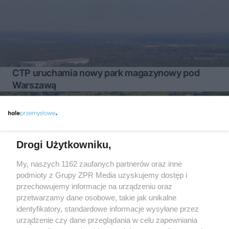
CTP uruchamia nowy park magazynowy pod
Warszawą
Więcej
Drogi Użytkowniku,
My, naszych 1162 zaufanych partnerów oraz inne
Żaden utwór zamieszczony w serwisie nie może być powielany i
rozpowszechniany lub dalej rozpowszechniany w jakikolwiek sposób
podmioty z Grupy ZPR Media uzyskujemy dostęp i
(w tym także elektroniczny lub mechaniczny) na jakimkolwiek polu
przechowujemy informacje na urządzeniu oraz
eksploatacji w jakiejkolwiek formie, włącznie z umieszczaniem w
przetwarzamy dane osobowe, takie jak unikalne
Internecie bez pisemnej zgody właściciela praw. Jakiekolwiek użycie
lub wykorzystanie utworów w całości lub w części z naruszeniem
identyfikatory, standardowe informacje wysyłane przez
prawa, tzn. bez właściwej zgody, jest zabronione pod groźbą kary i
urządzenie czy dane przeglądania w celu zapewniania
może być ścigane prawnie.