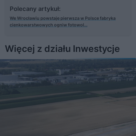
u
r
z
ł
z
Polecany artykuł:
a
u
o
s
d
We Wrocławiu powstaje pierwsza w Polsce fabryka
u
Â
cienkowarstwowych ogniw fotowol…
Więcej z działu Inwestycje