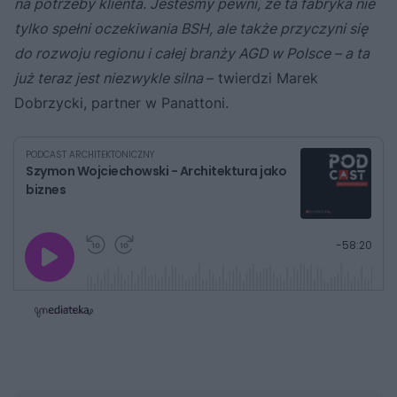
na potrzeby klienta. Jesteśmy pewni, że ta fabryka nie
tylko spełni oczekiwania BSH, ale także przyczyni się
do rozwoju regionu i całej branży AGD w Polsce – a ta
już teraz jest niezwykle silna
– twierdzi Marek
Dobrzycki, partner w Panattoni.
PODCAST ARCHITEKTONICZNY
Szymon Wojciechowski - Architektura jako
biznes
G
P
P
P
-
58:20
r
r
r
o
a
z
z
j
z
e
e
w
w
o
i
i
s
ń
ń
t
1
1
0
0
a
s
s
ł
d
d
y
o
o
c
t
p