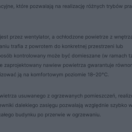
jne, które pozwalają na realizację różnych trybów prac
t przez wentylator, a ochłodzone powietrze z wnętrza
aniu trafia z powrotem do konkretnej przestrzeni lub
posób kontrolowany może być domieszane (w ramach t
rze zaprojektowany nawiew powietrza gwarantuje równo
bilizować ją na komfortowym poziomie 18–20°C.
 powietrza usuwanego z ogrzewanych pomieszczeń, reali
iewniki dalekiego zasięgu pozwalają względnie szybko
całego budynku po przerwie w ogrzewaniu.