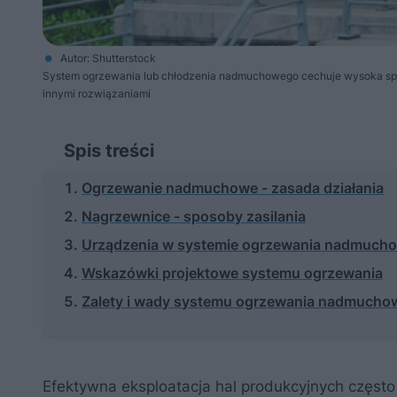
Autor: Shutterstock
System ogrzewania lub chłodzenia nadmuchowego cechuje wysoka spra
innymi rozwiązaniami
Spis treści
Ogrzewanie nadmuchowe - zasada działania
Nagrzewnice - sposoby zasilania
Urządzenia w systemie ogrzewania nadmuch
Wskazówki projektowe systemu ogrzewania
Zalety i wady systemu ogrzewania nadmuch
Efektywna eksploatacja hal produkcyjnych częs