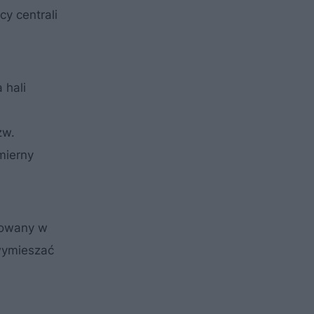
y centrali
 hali
zw.
mierny
zowany w
 wymieszać