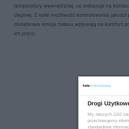
temperatury wewnętrznej, co wskazuje na konie
cieplnej. Z kolei możliwość kontrolowania jakośc
dodatkowa emisja hałasu wpływają na komfort pr
ich pracy.
Drogi Użytkow
My, naszych 1162 zau
przechowujemy informa
standardowe informac