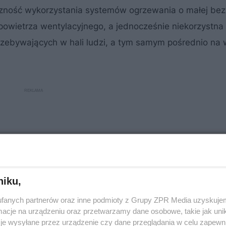
czność wykorzystania systemów ogrzewania o małej be
i powietrza wentylacyjnego, a jednocześnie niekorzystna
zebywających w hali ludzi, a tym samym pośrednio na
niku,
fanych partnerów oraz inne podmioty z Grupy ZPR Media uzyskujem
cje na urządzeniu oraz przetwarzamy dane osobowe, takie jak unika
je wysyłane przez urządzenie czy dane przeglądania w celu zapewn