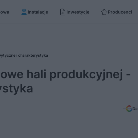
dowa
Instalacje
Inwestycje
Producenci
ytyczne i charakterystyka
we hali produkcyjnej -
ystyka
Do