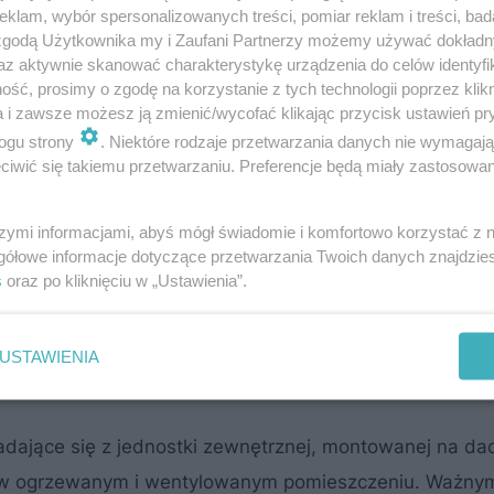
klam, wybór spersonalizowanych treści, pomiar reklam i treści, bad
 zgodą Użytkownika my i Zaufani Partnerzy możemy używać dokład
ziałania
az aktywnie skanować charakterystykę urządzenia do celów identyfi
ść, prosimy o zgodę na korzystanie z tych technologii poprzez klikn
hal produkcyjnych
bów ogrzewania
jest system zintegr
a i zawsze możesz ją zmienić/wycofać klikając przycisk ustawień pr
ogu strony
. Niektóre rodzaje przetwarzania danych nie wymagaj
muchowe współpracuje z centralą klimatyzacyjną umożl
iwić się takiemu przetwarzaniu. Preferencje będą miały zastosowanie
e, chłodzenie).
szymi informacjami, abyś mógł świadomie i komfortowo korzystać z
gółowe informacje dotyczące przetwarzania Twoich danych znajdzi
niezbędny jest prawidłowy rozdział powietrza. Do jego
s
oraz po kliknięciu w „Ustawienia”.
wane są nawiewniki szczelinowe lub dysze dalekiego zas
, w których wymagane jest utrzymanie określonych para
USTAWIENIA
dające się z jednostki zewnętrznej, montowanej na dac
j w ogrzewanym i wentylowanym pomieszczeniu. Ważny