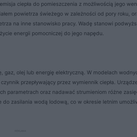
emisja ciepła do pomieszczenia z możliwością jego went
łem powietrza świeżego w zależności od pory roku, or
ietrza na inne stanowisko pracy. Wadę stanowi podwyż
życie energii pomocniczej do jego napędu.
 gaz, olej lub energię elektryczną. W modelach wodnyc
czynnik przepływający przez wymiennik ciepła. Urządze
ych parametrach oraz nadawać strumieniom różne zasięg
e do zasilania wodą lodową, co w okresie letnim umożli