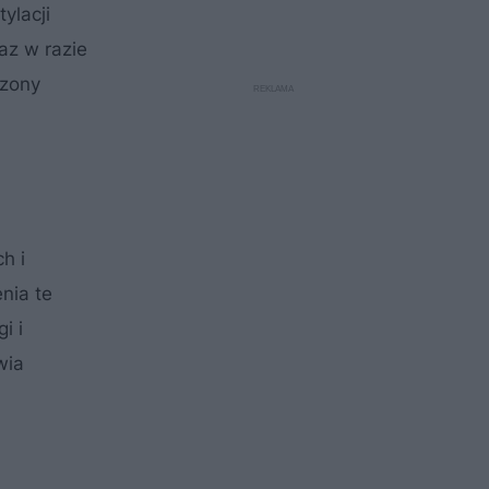
ylacji
az w razie
szony
h i
nia te
i i
wia