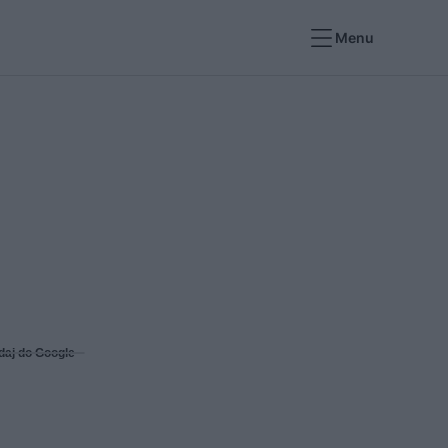
Menu
daj do Google