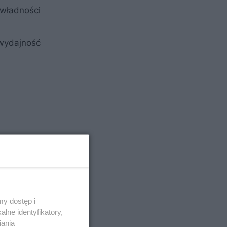
zwładności
 wydajność
y dostęp i
lne identyfikatory,
iania