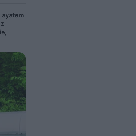
t system
 z
ie,