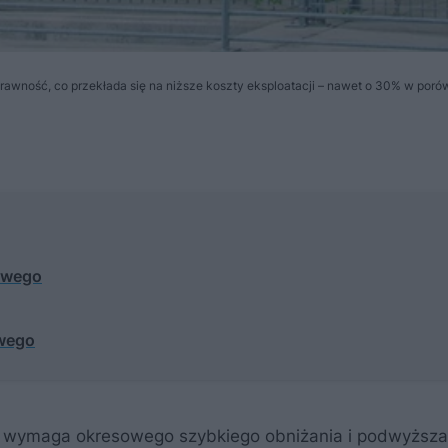
wność, co przekłada się na niższe koszty eksploatacji – nawet o 30% w poró
owego
owego
to wymaga okresowego szybkiego obniżania i podwyższa