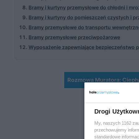
Bramy i kurtyny przemysłowe do chłodni i mro
Bramy i kurtyny do pomieszczeń czystych i 
Bramy przemysłowe do transportu wewnętrz
Bramy przemysłowe przeciwpożarowe
Wyposażenie zapewniające bezpieczeństwo p
Rozmowa Muratora: Ciepł
Drogi Użytkow
My, naszych 1162 zau
przechowujemy informa
standardowe informac