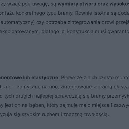
eży wziąć pod uwagę, są
wymiary otworu oraz wysoko
ontażu konkretnego typu bramy. Równie istotne są do
b automatyczny) czy potrzeba zintegrowania drzwi przej
eksploatowanym, dlatego jej konstrukcja musi gwarant
gmentowe
lub
elastyczne
. Pierwsze z nich często mon
ętrzne – zamykane na noc, zintegrowane z bramą elasty
 tych drugich najlepiej sprawdzają się bramy przemys
 jest on na bęben, który zajmuje mało miejsca i zazwyc
zują się szybkim ruchem i znaczną trwałością.