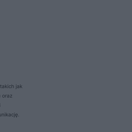
akich jak
 oraz
i
nikację.