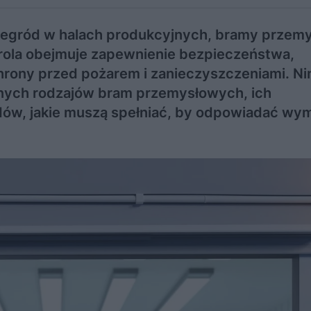
przegród w halach produkcyjnych, bramy przem
 rola obejmuje zapewnienie bezpieczeństwa,
ochrony przed pożarem i zanieczyszczeniami. Ni
nych rodzajów bram przemysłowych, ich
dów, jakie muszą spełniać, by odpowiadać w