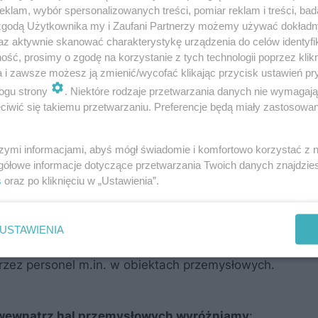
klam, wybór spersonalizowanych treści, pomiar reklam i treści, bad
 zgodą Użytkownika my i Zaufani Partnerzy możemy używać dokład
az aktywnie skanować charakterystykę urządzenia do celów identyfi
ść, prosimy o zgodę na korzystanie z tych technologii poprzez klikn
a i zawsze możesz ją zmienić/wycofać klikając przycisk ustawień pr
ogu strony
. Niektóre rodzaje przetwarzania danych nie wymagaj
iwić się takiemu przetwarzaniu. Preferencje będą miały zastosowanie
owych
szymi informacjami, abyś mógł świadomie i komfortowo korzystać z
gółowe informacje dotyczące przetwarzania Twoich danych znajdzi
owinny być wytrzymałe, wydajne, a jednocześnie zap
s
oraz po kliknięciu w „Ustawienia”.
ddzielają.
Modele bram przemysłowych sprzedawane
mie europejskiej PN-EN 13241+A2:2016-10
wymogi
USTAWIENIA
barier, służących głównie zapewnieniu odpowiedniego 
zez personel m.in. w obiektach przemysłowych.
 wewnątrz hal przemysłowych wyróżniamy
: