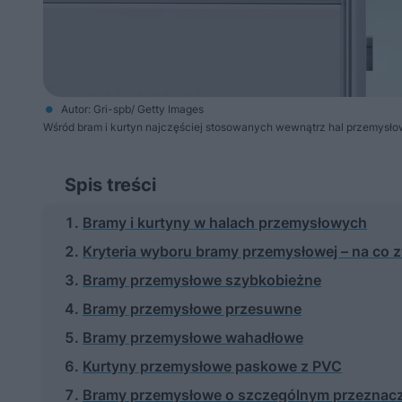
Autor: Gri-spb/ Getty Images
Wśród bram i kurtyn najczęściej stosowanych wewnątrz hal przemys
Spis treści
Bramy i kurtyny w halach przemysłowych
Kryteria wyboru bramy przemysłowej – na co 
Bramy przemysłowe szybkobieżne
Bramy przemysłowe przesuwne
Bramy przemysłowe wahadłowe
Kurtyny przemysłowe paskowe z PVC
Bramy przemysłowe o szczególnym przeznac