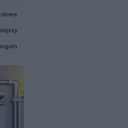
ysłowe
niejszy
ymogom