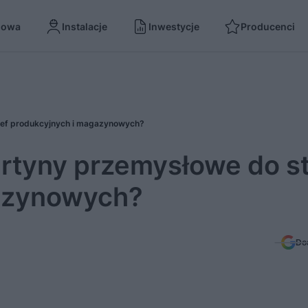
dowa
Instalacje
Inwestycje
Producenci
ref produkcyjnych i magazynowych?
urtyny przemysłowe do st
azynowych?
Do