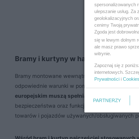
spersonalizowanych re
ulepszanie usług. Za
geolokalizacyjnych or
cenimy Twoją prywatno
Zgoda jest dobrowoln
się w lewym dolnym r
ale masz prawo sprzec
witrynie.
Bramy i kurtyny w halach przemysł
Zapoznaj się z poniż
internetowych. Szcze
Bramy montowane wewnątrz hal przemysłowych p
Prywatności
i
Cookie
odpowiednie warunki w pomieszczeniach, które o
europejskim muszą spełniać opracowane w nor
PARTNERZY
bezpieczeństwa oraz funkcjonowania dla bram i 
towarów i pojazdów używanych/obsługiwanych pr
Wśród bram i kurtyn najczęściej stosowanych