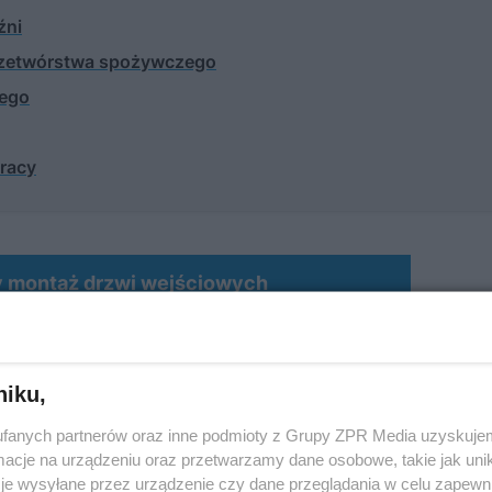
źni
przetwórstwa spożywczego
nego
racy
y montaż drzwi wejściowych
niku,
fanych partnerów oraz inne podmioty z Grupy ZPR Media uzyskujem
cje na urządzeniu oraz przetwarzamy dane osobowe, takie jak unika
je wysyłane przez urządzenie czy dane przeglądania w celu zapewn