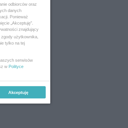
anie odbiorców oraz
nych danych
kacji. Ponieważ
ięcie „Akceptuję”.
ywatności znajdujący
ą zgody użytkownika,
 tylko na tej
 naszych serwisów
esz w
Polityce
ewniać
 na rynku
Akceptuję
dostępu do