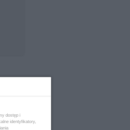
y dostęp i
lne identyfikatory,
iania