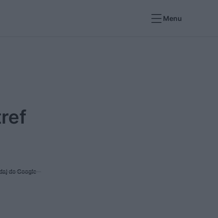
Menu
ref
daj do Google