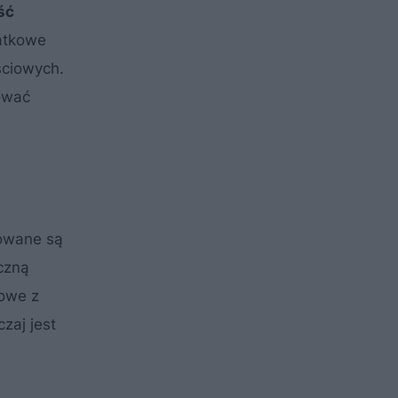
ść
datkowe
ściowych.
ować
towane są
czną
łowe z
zaj jest