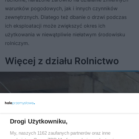
warunków pogodowych, jak i innych czynników
zewnętrznych. Dlatego też dbanie o drzwi podczas
ich eksploatacji może zwiększyć okres ich
użytkowania w niewątpliwie niełatwym środowisku
rolniczym.
Więcej z działu Rolnictwo
Drogi Użytkowniku,
My, naszych 1162 zaufanych partnerów oraz inne