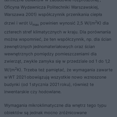
Oficyna Wydawnicza Politechniki Warszawskiej,
Warszawa 2001) współczynnik przenikania ciepła
2
drzwi i wrót U
powinien wynosić 2,5 W/(m
K) dla
max
czterech stref klimatycznych w kraju. Dla porównania
można wspomnieć, że ten współczynnik, np. dla ścian
zewnętrznych jednomateriałowych oraz ścian
wewnętrznych pomiędzy pomieszczeniami dla
zwierząt, zwykle zamyka się w przedziale od 1 do 1,2
2
W/(m
K). Trzeba też pamiętać, że wymagania zawarte
w WT 2021 obowiązują wszystkie nowo wznoszone
budynki (od 1 stycznia 2021 roku), również te
inwentarskie czy hodowlane.
Wymagania mikroklimatyczne dla wnętrz tego typu
obiektów są jednak mocno zróżnicowane