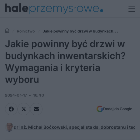
Rolnictwo
Jakie powinny być drzwi w budynkach
inwentarskich? Wymagania i kryteria wyboru
Jakie powinny być drzwi w
budynkach inwentarskich?
Wymagania i kryteria
wyboru
2024-01-17
16:40
Dodaj do Google
dr inż. Michał Boćkowski, specjalista ds. dobrostanu i tec