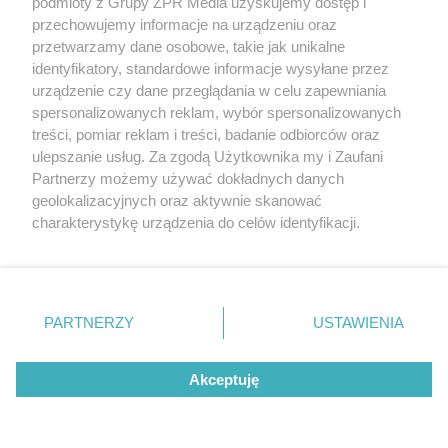
podmioty z Grupy ZPR Media uzyskujemy dostęp i
przechowujemy informacje na urządzeniu oraz
przetwarzamy dane osobowe, takie jak unikalne
identyfikatory, standardowe informacje wysyłane przez
urządzenie czy dane przeglądania w celu zapewniania
spersonalizowanych reklam, wybór spersonalizowanych
treści, pomiar reklam i treści, badanie odbiorców oraz
Elementy żelbetowe w budynkach
ulepszanie usług. Za zgodą Użytkownika my i Zaufani
rolniczych. Przyczyny uszkodzeń i
Partnerzy możemy używać dokładnych danych
geolokalizacyjnych oraz aktywnie skanować
metody naprawy
charakterystykę urządzenia do celów identyfikacji.
Ponieważ cenimy Twoją prywatność, prosimy o zgodę na
korzystanie z tych technologii poprzez kliknięcie
„Akceptuję”. Zgoda jest dobrowolna i zawsze możesz ją
zmienić/wycofać klikając przycisk ustawień prywatności
PARTNERZY
USTAWIENIA
znajdujący się w lewym dolnym rogu strony
. Niektóre
rodzaje przetwarzania danych nie wymagają zgody
Akceptuję
użytkownika, ale masz prawo sprzeciwić się takiemu
przetwarzaniu. Preferencje będą miały zastosowanie tylko
na tej witrynie.