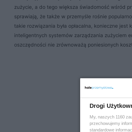
zużycie, a do tego większa świadomość wśród pr
sprawiają, że także w przemyśle rośnie popular
takie rozwiązania była opłacalna, konieczne jest
inteligentnych systemów zarządzania zużyciem en
oszczędności nie zrównoważą poniesionych kosz
Drogi Użytkow
My, naszych 1160 zau
przechowujemy informa
standardowe informac