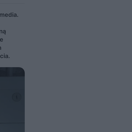
 media.
ną
ie
m
cia.