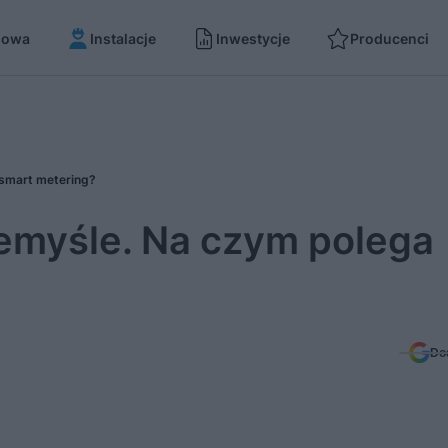
dowa
Instalacje
Inwestycje
Producenci
 smart metering?
zemyśle. Na czym polega
Do