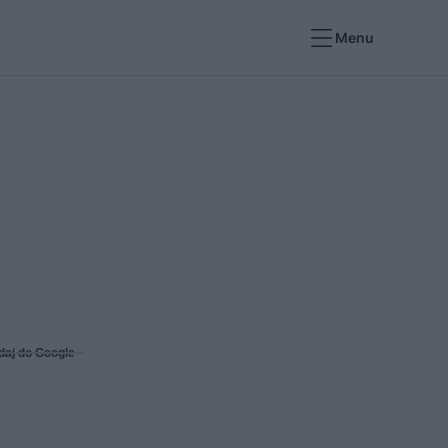
Menu
daj do Google