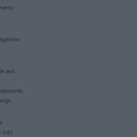
ementy
ligentne
e jest
u
rządzenia.
rgii.
e
 (UE)