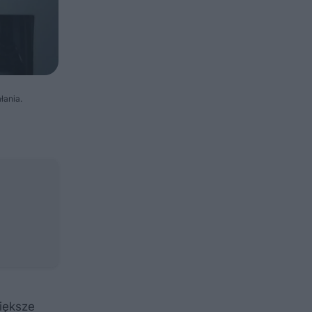
łania.
większe