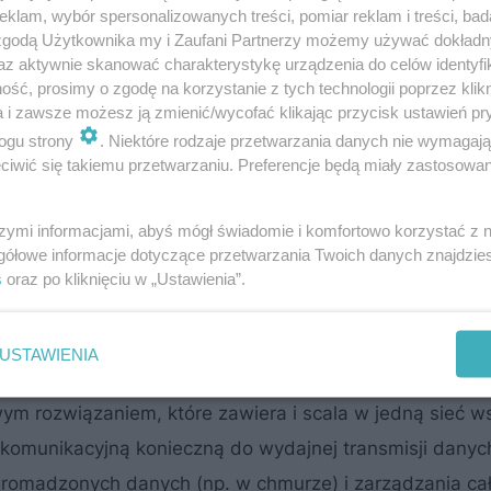
klam, wybór spersonalizowanych treści, pomiar reklam i treści, bad
 zgodą Użytkownika my i Zaufani Partnerzy możemy używać dokład
az aktywnie skanować charakterystykę urządzenia do celów identyfi
karbonizacja przemysłu
ść, prosimy o zgodę na korzystanie z tych technologii poprzez klikn
a i zawsze możesz ją zmienić/wycofać klikając przycisk ustawień pr
ogu strony
. Niektóre rodzaje przetwarzania danych nie wymagaj
iwić się takiemu przetwarzaniu. Preferencje będą miały zastosowanie
ny system pomiarowy zużycia energii, choć sama koncep
szymi informacjami, abyś mógł świadomie i komfortowo korzystać z
gółowe informacje dotyczące przetwarzania Twoich danych znajdzi
 mediów, np. gazów technicznych, sprężonego powietr
s
oraz po kliknięciu w „Ustawienia”.
żsamiane smart meteringu tylko z inteligentnymi liczni
USTAWIENIA
m rozwiązaniem, które zawiera i scala w jedną sieć w
lekomunikacyjną konieczną do wydajnej transmisji danyc
romadzonych danych (np. w chmurze) i zarządzania cał