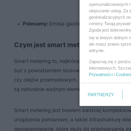
spersonalizowanych re
ulepszanie usług. Za
geolokalizacyjnych or
Polecamy:
Emisja gazów cieplarnianych a de
cenimy Twoją prywatno
Zgoda jest dobrowoln
się w lewym dolnym r
Czym jest smart metering?
ale masz prawo sprzec
witrynie.
Smart metering to, najkrócej mówiąc, inteligent
Zapoznaj się z poniż
internetowych. Szcze
być z powodzeniem stosowana również do innych
Prywatności
i
Cookie
czy olejów przemysłowych. Błędem jest jednak uto
są naturalnie ważnym elementem tego systemu.
PARTNERZY
Smart metering jest bowiem bardziej kompleksowy
urządzenia pomiarowe, a także infrastrukturę te
oprogramowanie, które służy do przetwarzania zg