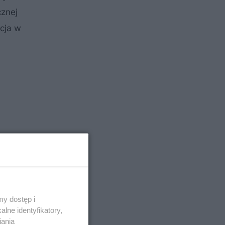
cznej
cja w
y dostęp i
lne identyfikatory,
iania