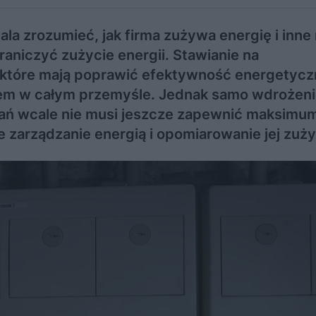
la zrozumieć, jak firma zużywa energię i inne
aniczyć zużycie energii. Stawianie na
 które mają poprawić efektywność energetycz
dem w całym przemyśle. Jednak samo wdrożen
ń wcale nie musi jeszcze zapewnić maksimu
e zarządzanie energią i opomiarowanie jej zuży