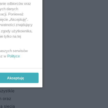
anie odbiorców oraz
nych danych
kacji. Ponieważ
ięcie „Akceptuję”.
ywatności znajdujący
ą zgody użytkownika,
 tylko na tej
cja może
 naszych serwisów
esz w
Polityce
za, wody
kami, które
Akceptuję
szystkie
h oraz
ą siecią