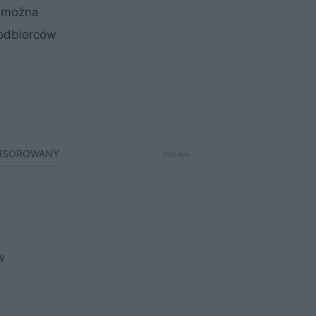
j można
 odbiorców
ONSOROWANY
w