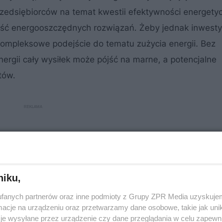
zedsiębiorców na temat kwestii efektywności energety
ność energooszczędnych rozwiązań. Żeby jednak inwesty
 kompleksowe podejście do tematu zużycia energii. Bez
ergii cały wysiłek może pójść na marne, a potencjalne
tów.
niku,
fanych partnerów oraz inne podmioty z Grupy ZPR Media uzyskujem
cje na urządzeniu oraz przetwarzamy dane osobowe, takie jak unika
je wysyłane przez urządzenie czy dane przeglądania w celu zapewn