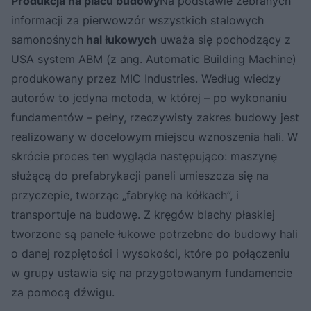
Produkcja na placu budowy
Na podstawie zebranych
informacji za pierwowzór wszystkich stalowych
samonośnych
hal łukowych
uważa się pochodzący z
USA system ABM (z ang. Automatic Building Machine)
produkowany przez MIC Industries. Według wiedzy
autorów to jedyna metoda, w której – po wykonaniu
fundamentów – pełny, rzeczywisty zakres budowy jest
realizowany w docelowym miejscu wznoszenia hali. W
skrócie proces ten wygląda następująco: maszynę
służącą do prefabrykacji paneli umieszcza się na
przyczepie, tworząc „fabrykę na kółkach”, i
transportuje na budowę. Z kręgów blachy płaskiej
tworzone są panele łukowe potrzebne do
budowy hali
o danej rozpiętości i wysokości, które po połączeniu
w grupy ustawia się na przygotowanym fundamencie
za pomocą dźwigu.