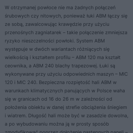
W otrzymanej powłoce nie ma żadnych połączeń
śrubowych czy nitowych, ponieważ łuki ABM łączy się
ze sobą, zawalcowując krawędzie przy użyciu
przenośnych zagniatarek – takie połączenie zmniejsza
ryzyko nieszczelności powłoki. System ABM
występuje w dwóch wariantach różniących się
wielkością i kształtem profilu – ABM 120 ma kształt
ceownika, a ABM 240 blachy trapezowej. Łuki są
wykonywane przy użyciu odpowiednich maszyn – MIC
120 i MIC 240. Bezpieczna rozpiętość hali ABM w
warunkach klimatycznych panujących w Polsce waha
się w granicach od 16 do 26 m w zależności od
położenia obiektu w danej strefie obciążenia śniegiem
i wiatrem. Długość hali może być w zasadzie dowolna,
a po wybudowaniu można ją w prosty sposób
zmodyfikować poprzez dołożenie następnych paneli –