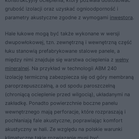
grubość izolacji oraz uzyskać ognioodporność i
parametry akustyczne zgodne z wymogami
inwestora
.
Hale łukowe mogą być także wykonane w wersji
dwupowłokowej, tzn. zewnętrzną i wewnętrzną część
łuku stanowią prefabrykowane stalowe panele, a
między nimi znajduje się warstwa ocieplenia z
wełny
mineralnej
. Na przykład w technologii ABM 240
izolację termiczną zabezpiecza się od góry membraną
paroprzepuszczalną, a od spodu paroszczelną
(chroniącą ocieplenie przed wilgocią), układanymi na
zakładkę. Ponadto powierzchnie boczne panelu
wewnętrznego mają perforacje, które rozpraszają i
pochłaniają fale akustyczne, poprawiając komfort
akustyczny w hali. Ze względu na polskie warunki
klimatyczne takie rozwiązanie musi być