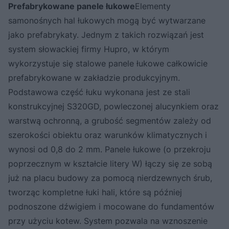
Prefabrykowane panele łukowe
Elementy
samonośnych hal łukowych mogą być wytwarzane
jako prefabrykaty. Jednym z takich rozwiązań jest
system słowackiej firmy Hupro, w którym
wykorzystuje się stalowe panele łukowe całkowicie
prefabrykowane w zakładzie produkcyjnym.
Podstawowa część łuku wykonana jest ze stali
konstrukcyjnej S320GD, powleczonej alucynkiem oraz
warstwą ochronną, a grubość segmentów zależy od
szerokości obiektu oraz warunków klimatycznych i
wynosi od 0,8 do 2 mm. Panele łukowe (o przekroju
poprzecznym w kształcie litery W) łączy się ze sobą
już na placu budowy za pomocą nierdzewnych śrub,
tworząc kompletne łuki hali, które są później
podnoszone dźwigiem i mocowane do fundamentów
przy użyciu kotew. System pozwala na wznoszenie