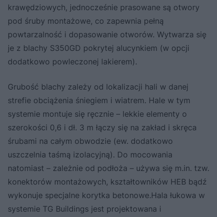
krawędziowych, jednocześnie prasowane są otwory
pod śruby montażowe, co zapewnia pełną
powtarzalność i dopasowanie otworów. Wytwarza się
je z blachy S350GD pokrytej alucynkiem (w opcji
dodatkowo powleczonej lakierem).
Grubość blachy zależy od lokalizacji hali w danej
strefie obciążenia śniegiem i wiatrem. Hale w tym
systemie montuje się ręcznie – lekkie elementy o
szerokości 0,6 i dł. 3 m łączy się na zakład i skręca
śrubami na całym obwodzie (ew. dodatkowo
uszczelnia taśmą izolacyjną). Do mocowania
natomiast – zależnie od podłoża – używa się m.in. tzw.
konektorów montażowych, kształtowników HEB bądź
wykonuje specjalne korytka betonowe.Hala łukowa w
systemie TG Buildings jest projektowana i