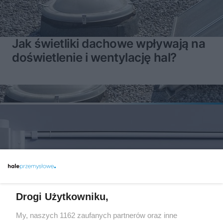
Jak świetliki dachowe wpływają na
doświetlenie i wentylację hal?
Drogi Użytkowniku,
My, naszych 1162 zaufanych partnerów oraz inne