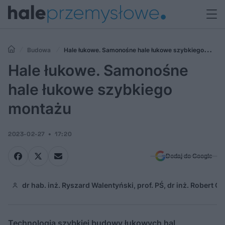
Budowa
Hale łukowe. Samonośne hale łukowe szybkiego
montażu
Hale łukowe. Samonośne
hale łukowe szybkiego
montażu
2023-02-27
17:20
Dodaj do Google
dr hab. inż. Ryszard Walentyński, prof. PŚ, dr inż. Robert
Technologia szybkiej budowy łukowych hal