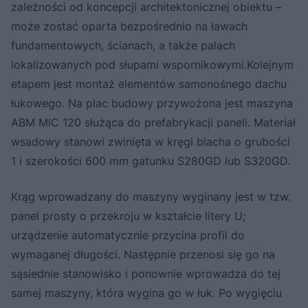
zależności od koncepcji architektonicznej obiektu –
może zostać oparta bezpośrednio na ławach
fundamentowych, ścianach, a także palach
lokalizowanych pod słupami wspornikowymi.Kolejnym
etapem jest montaż elementów samonośnego dachu
łukowego. Na plac budowy przywożona jest maszyna
ABM MIC 120 służąca do prefabrykacji paneli. Materiał
wsadowy stanowi zwinięta w kręgi blacha o grubości
1 i szerokości 600 mm gatunku S280GD lub S320GD.
Krąg wprowadzany do maszyny wyginany jest w tzw.
panel prosty o przekroju w kształcie litery U;
urządzenie automatycznie przycina profil do
wymaganej długości. Następnie przenosi się go na
sąsiednie stanowisko i ponownie wprowadza do tej
samej maszyny, która wygina go w łuk. Po wygięciu