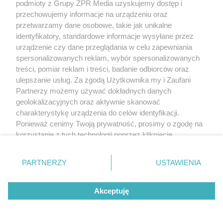
podmioty z Grupy ZPR Media uzyskujemy dostęp i
przechowujemy informacje na urządzeniu oraz
przetwarzamy dane osobowe, takie jak unikalne
identyfikatory, standardowe informacje wysyłane przez
urządzenie czy dane przeglądania w celu zapewniania
spersonalizowanych reklam, wybór spersonalizowanych
Wybór bram i kurtyn do stref
treści, pomiar reklam i treści, badanie odbiorców oraz
produkcyjnych i magazynowych
ulepszanie usług. Za zgodą Użytkownika my i Zaufani
Partnerzy możemy używać dokładnych danych
geolokalizacyjnych oraz aktywnie skanować
charakterystykę urządzenia do celów identyfikacji.
Ponieważ cenimy Twoją prywatność, prosimy o zgodę na
korzystanie z tych technologii poprzez kliknięcie
„Akceptuję”. Zgoda jest dobrowolna i zawsze możesz ją
zmienić/wycofać klikając przycisk ustawień prywatności
PARTNERZY
USTAWIENIA
znajdujący się w lewym dolnym rogu strony
. Niektóre
rodzaje przetwarzania danych nie wymagają zgody
Akceptuję
użytkownika, ale masz prawo sprzeciwić się takiemu
przetwarzaniu. Preferencje będą miały zastosowanie tylko
na tej witrynie.