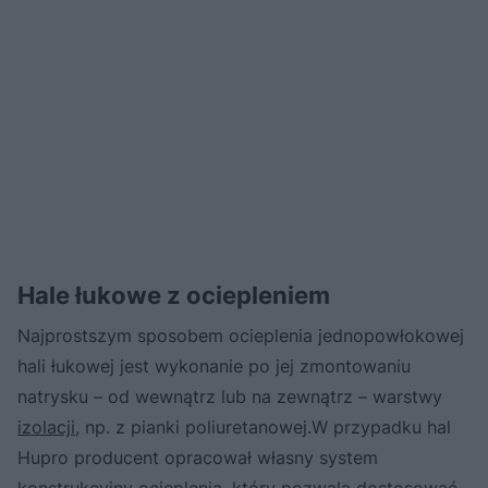
Hale łukowe z ociepleniem
Najprostszym sposobem ocieplenia jednopowłokowej
hali łukowej jest wykonanie po jej zmontowaniu
natrysku – od wewnątrz lub na zewnątrz – warstwy
izolacji
, np. z pianki poliuretanowej.W przypadku hal
Hupro producent opracował własny system
konstrukcyjny ocieplenia, który pozwala dostosować