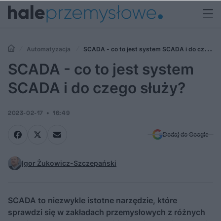
Automatyzacja
SCADA - co to jest system SCADA i do czego
służy?
SCADA - co to jest system
SCADA i do czego służy?
2023-02-17
16:49
Dodaj do Google
Igor Żukowicz-Szczepański
SCADA to niezwykle istotne narzędzie, które
sprawdzi się w zakładach przemysłowych z różnych