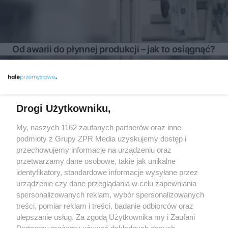
Od awarii do płynnej produkcji – jak to osiągnąć?
Więcej
Drogi Użytkowniku,
My, naszych 1162 zaufanych partnerów oraz inne
Żaden utwór zamieszczony w serwisie nie może być powielany i
rozpowszechniany lub dalej rozpowszechniany w jakikolwiek sposób
podmioty z Grupy ZPR Media uzyskujemy dostęp i
(w tym także elektroniczny lub mechaniczny) na jakimkolwiek polu
przechowujemy informacje na urządzeniu oraz
eksploatacji w jakiejkolwiek formie, włącznie z umieszczaniem w
przetwarzamy dane osobowe, takie jak unikalne
Internecie bez pisemnej zgody właściciela praw. Jakiekolwiek użycie
lub wykorzystanie utworów w całości lub w części z naruszeniem
identyfikatory, standardowe informacje wysyłane przez
prawa, tzn. bez właściwej zgody, jest zabronione pod groźbą kary i
urządzenie czy dane przeglądania w celu zapewniania
może być ścigane prawnie.
spersonalizowanych reklam, wybór spersonalizowanych
treści, pomiar reklam i treści, badanie odbiorców oraz
ulepszanie usług. Za zgodą Użytkownika my i Zaufani
Partnerzy możemy używać dokładnych danych