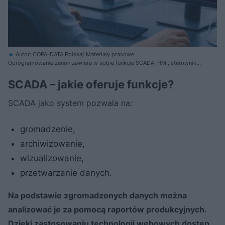
Autor: COPA-DATA Polska/ Materiały prasowe
Oprogramowanie zenon zawiera w sobie funkcje SCADA, HMI, sterowniki
PLC, IoT, raportowania, alarmy, powiadomienia i wiele więcej – wszystko
w jednej zintegrowanej platformie.
SCADA – jakie oferuje funkcje?
SCADA jako system pozwala na:
gromadzenie,
archiwizowanie,
wizualizowanie,
przetwarzanie danych.
Na podstawie zgromadzonych danych można
analizować je za pomocą raportów produkcyjnych.
Dzięki zastosowaniu technologii webowych dostęp