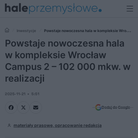
Inwestycje
Powstaje nowoczesna hala w kompleksie Wrocław
Campus 2 – 102 000 mkw. w realizacji
Powstaje nowoczesna hala
w kompleksie Wrocław
Campus 2 – 102 000 mkw. w
realizacji
2025-11-21
5:51
Dodaj do Google
materiały prasowe, opracowanie redakcja