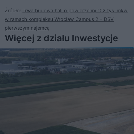
y
o
o
c
t
p
Źródło:
Trwa budowa hali o powierzchni 102 tys. mkw.
u
r
z
ł
z
a
u
o
w ramach kompleksu Wrocław Campus 2 – DSV
s
d
u
Â
pierwszym najemcą
Więcej z działu Inwestycje