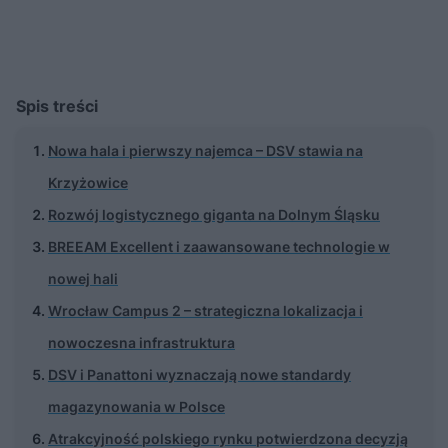
Spis treści
Nowa hala i pierwszy najemca – DSV stawia na
Krzyżowice
Rozwój logistycznego giganta na Dolnym Śląsku
BREEAM Excellent i zaawansowane technologie w
nowej hali
Wrocław Campus 2 – strategiczna lokalizacja i
nowoczesna infrastruktura
DSV i Panattoni wyznaczają nowe standardy
magazynowania w Polsce
Atrakcyjność polskiego rynku potwierdzona decyzją