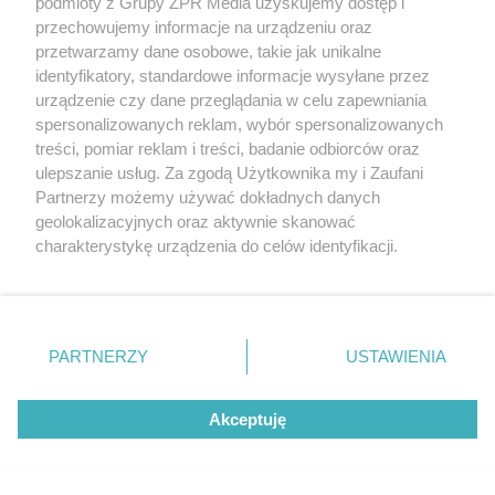
podmioty z Grupy ZPR Media uzyskujemy dostęp i
przechowujemy informacje na urządzeniu oraz
przetwarzamy dane osobowe, takie jak unikalne
identyfikatory, standardowe informacje wysyłane przez
urządzenie czy dane przeglądania w celu zapewniania
spersonalizowanych reklam, wybór spersonalizowanych
treści, pomiar reklam i treści, badanie odbiorców oraz
ulepszanie usług. Za zgodą Użytkownika my i Zaufani
DSV zwiększa powierzchnię w
Partnerzy możemy używać dokładnych danych
Wrocław Campus 2 do ponad 65
geolokalizacyjnych oraz aktywnie skanować
tys. mkw.
charakterystykę urządzenia do celów identyfikacji.
Ponieważ cenimy Twoją prywatność, prosimy o zgodę na
korzystanie z tych technologii poprzez kliknięcie
„Akceptuję”. Zgoda jest dobrowolna i zawsze możesz ją
zmienić/wycofać klikając przycisk ustawień prywatności
PARTNERZY
USTAWIENIA
znajdujący się w lewym dolnym rogu strony
. Niektóre
rodzaje przetwarzania danych nie wymagają zgody
Akceptuję
użytkownika, ale masz prawo sprzeciwić się takiemu
przetwarzaniu. Preferencje będą miały zastosowanie tylko
na tej witrynie.