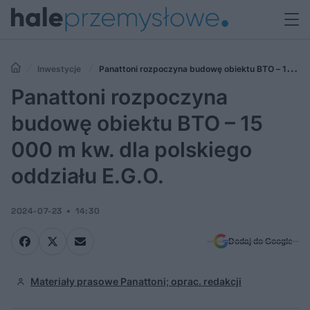
Inwestycje
Panattoni rozpoczyna budowę obiektu BTO – 15
000 m kw. dla polskiego oddziału E.G.O.
Panattoni rozpoczyna
budowę obiektu BTO – 15
000 m kw. dla polskiego
oddziału E.G.O.
2024-07-23
14:30
Dodaj do Google
Materiały prasowe Panattoni; oprac. redakcji