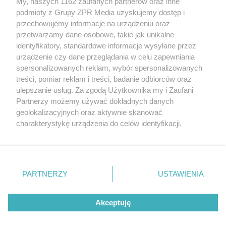
My, naszych 1162 zaufanych partnerów oraz inne
Żaden utwór zamieszczony w serwisie nie może być powielany i
podmioty z Grupy ZPR Media uzyskujemy dostęp i
rozpowszechniany lub dalej rozpowszechniany w jakikolwiek
sposób (w tym także elektroniczny lub mechaniczny) na
przechowujemy informacje na urządzeniu oraz
jakimkolwiek polu eksploatacji w jakiejkolwiek formie, włącznie z
przetwarzamy dane osobowe, takie jak unikalne
umieszczaniem w Internecie bez pisemnej zgody właściciela praw.
identyfikatory, standardowe informacje wysyłane przez
Jakiekolwiek użycie lub wykorzystanie utworów w całości lub w
części z naruszeniem prawa, tzn. bez właściwej zgody, jest
urządzenie czy dane przeglądania w celu zapewniania
zabronione pod groźbą kary i może być ścigane prawnie.
spersonalizowanych reklam, wybór spersonalizowanych
treści, pomiar reklam i treści, badanie odbiorców oraz
ulepszanie usług. Za zgodą Użytkownika my i Zaufani
Partnerzy możemy używać dokładnych danych
geolokalizacyjnych oraz aktywnie skanować
charakterystykę urządzenia do celów identyfikacji.
Ponieważ cenimy Twoją prywatność, prosimy o zgodę na
O nas
korzystanie z tych technologii poprzez kliknięcie
Informacje prawne
„Akceptuję”. Zgoda jest dobrowolna i zawsze możesz ją
zmienić/wycofać klikając przycisk ustawień prywatności
Nasze serwisy
PARTNERZY
USTAWIENIA
znajdujący się w lewym dolnym rogu strony
. Niektóre
rodzaje przetwarzania danych nie wymagają zgody
© 2026 Grupa ZPR Media
Akceptuję
użytkownika, ale masz prawo sprzeciwić się takiemu
przetwarzaniu. Preferencje będą miały zastosowanie tylko
na tej witrynie.