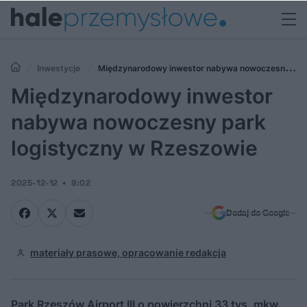
Inwestycje
Międzynarodowy inwestor nabywa nowoczesny
park logistyczny w Rzeszowie
Międzynarodowy inwestor
nabywa nowoczesny park
logistyczny w Rzeszowie
2025-12-12
9:02
Dodaj do Google
materiały prasowe, opracowanie redakcja
Park Rzeszów Airport III o powierzchni 33 tys. mkw.