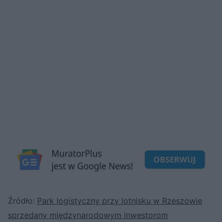
Źródło:
Park logistyczny przy lotnisku w Rzeszowie
sprzedany międzynarodowym inwestorom