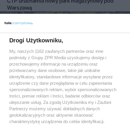
CTP uruchamia nowy park magazynowy pod
Warszawą
Więcej
Drogi Użytkowniku,
My, naszych 1162 zaufanych partnerów oraz inne
Żaden utwór zamieszczony w serwisie nie może być powielany i
podmioty z Grupy ZPR Media uzyskujemy dostęp i
rozpowszechniany lub dalej rozpowszechniany w jakikolwiek
sposób (w tym także elektroniczny lub mechaniczny) na
przechowujemy informacje na urządzeniu oraz
jakimkolwiek polu eksploatacji w jakiejkolwiek formie, włącznie z
przetwarzamy dane osobowe, takie jak unikalne
umieszczaniem w Internecie bez pisemnej zgody właściciela praw.
Jakiekolwiek użycie lub wykorzystanie utworów w całości lub w
identyfikatory, standardowe informacje wysyłane przez
części z naruszeniem prawa, tzn. bez właściwej zgody, jest
urządzenie czy dane przeglądania w celu zapewniania
zabronione pod groźbą kary i może być ścigane prawnie.
spersonalizowanych reklam, wybór spersonalizowanych
treści, pomiar reklam i treści, badanie odbiorców oraz
ulepszanie usług. Za zgodą Użytkownika my i Zaufani
Partnerzy możemy używać dokładnych danych
geolokalizacyjnych oraz aktywnie skanować
charakterystykę urządzenia do celów identyfikacji.
Ponieważ cenimy Twoją prywatność, prosimy o zgodę na
O nas