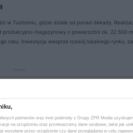
ą
ści w Tuchomiu, gdzie działa od ponad dekady. Realiza
iekt produkcyjno-magazynowy o powierzchni ok. 22 500 
o roku. Inwestycja wesprze rozwój lokalnego rynku, z
niku,
fanych partnerów oraz inne podmioty z Grupy ZPR Media uzyskujem
cje na urządzeniu oraz przetwarzamy dane osobowe, takie jak unika
je wysyłane przez urządzenie czy dane przeglądania w celu zapewn