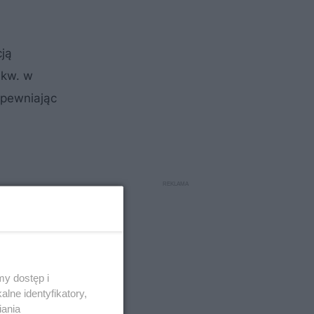
cją
mkw. w
apewniając
y dostęp i
lne identyfikatory,
iania