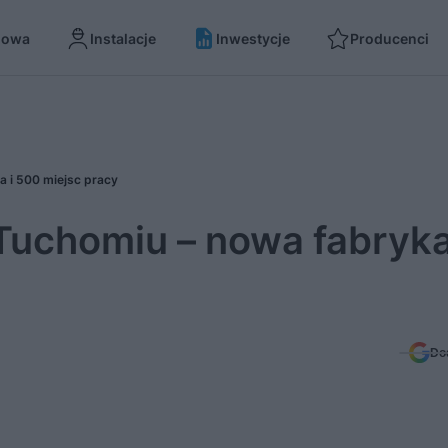
dowa
Instalacje
Inwestycje
Producenci
a i 500 miejsc pracy
Tuchomiu – nowa fabryka
Do