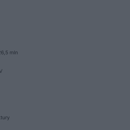
26,5 mln
IV
ktury