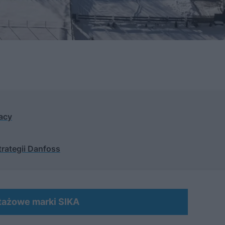
acy
trategii Danfoss
ntażowe marki SIKA