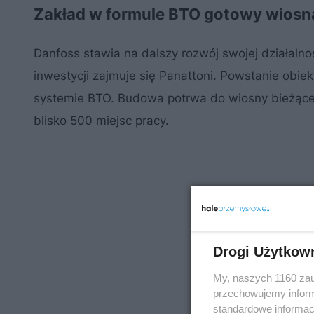
Zakład w formule BTO gotowy wiosn
Danfoss stawia na dalszy rozwój swojej działalno
inwestycji zajmuje się Panattoni. Powstanie ob
systemie BTO. Budowa potrwa do wiosny bieżąceg
blisko 500 miejsc pracy.
Drogi Użytkow
My, naszych 1160 zau
przechowujemy informa
standardowe informac