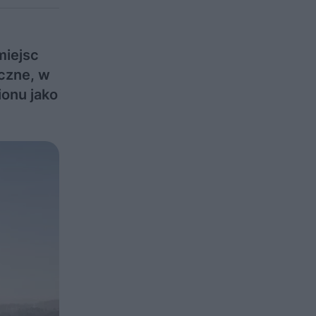
miejsc
czne, w
ionu jako