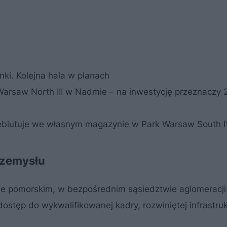
ki. Kolejna hala w planach
Warsaw North III w Nadmie – na inwestycję przeznaczy 
ebiutuje we własnym magazynie w Park Warsaw South 
rzemysłu
e pomorskim, w bezpośrednim sąsiedztwie aglomeracji
dostęp do wykwalifikowanej kadry, rozwiniętej infrastru