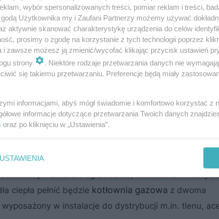
klam, wybór spersonalizowanych treści, pomiar reklam i treści, bad
 zgodą Użytkownika my i Zaufani Partnerzy możemy używać dokład
az aktywnie skanować charakterystykę urządzenia do celów identyfi
ść, prosimy o zgodę na korzystanie z tych technologii poprzez klikn
ictwa, automatyki przemysłowej i napędów elektrycznyc
a i zawsze możesz ją zmienić/wycofać klikając przycisk ustawień pr
ogu strony
. Niektóre rodzaje przetwarzania danych nie wymagaj
 czyli urządzeń służących do pośredniego łączenia insta
iwić się takiemu przetwarzaniu. Preferencje będą miały zastosowanie
stanie w sąsiedztwie istniejącej i przyczyni się do zw
zamówień i podniesienia efektywność.
szymi informacjami, abyś mógł świadomie i komfortowo korzystać z
gółowe informacje dotyczące przetwarzania Twoich danych znajdzi
s
oraz po kliknięciu w „Ustawienia”.
eństwo pracy
USTAWIENIA
ansowanych systemów BHP oraz ergonomicznych rozwią
odstawowym źródłem ogrzewania, chłodzenia i wentylac
kotłownia gazowa
ła ciepła pełnić będzie
z dwoma
yposażony w instalacje do dystrybucji m.in. tlenu, ace