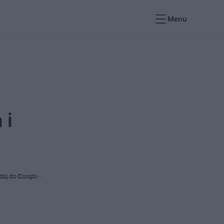
Menu
 i
daj do Google