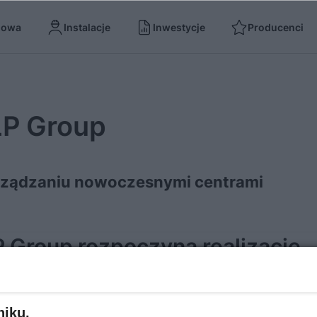
dowa
Instalacje
Inwestycje
Producenci
LP Group
zarządzaniu nowoczesnymi centrami
 Group rozpoczyna realizację
ego centrum logistycznego w
udniowo zachodniej części kraj
niku,