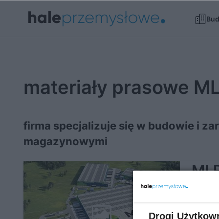
Bu
materiały prasowe M
firma specjalizuje się w budowie i 
magazynowymi
MLP
now
poł
Drogi Użytkow