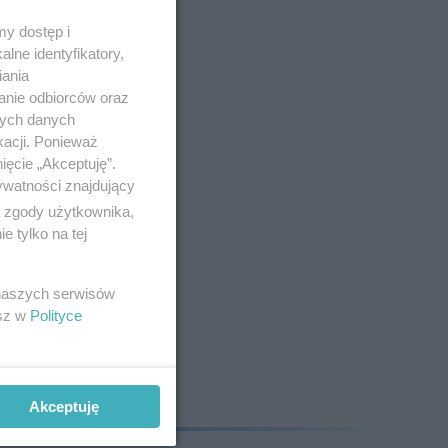
y dostęp i
lne identyfikatory,
iania
anie odbiorców oraz
nych danych
kacji. Ponieważ
 -
ięcie „Akceptuję”.
ac
ywatności znajdujący
ą zgody użytkownika,
 tylko na tej
 naszych serwisów
esz w
Polityce
Akceptuję