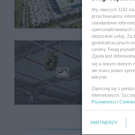
My, naszych 1162 zau
przechowujemy informa
standardowe informac
spersonalizowanych re
ulepszanie usług. Za
geolokalizacyjnych or
Par
cenimy Twoją prywatno
lut
Zgoda jest dobrowoln
się w lewym dolnym r
kon
ale masz prawo sprzec
witrynie.
Zapoznaj się z poniż
internetowych. Szcze
Prywatności
i
Cookie
PARTNERZY