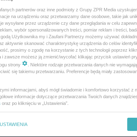
fanych partnerów oraz inne podmioty z Grupy ZPR Media uzyskujem
cje na urządzeniu oraz przetwarzamy dane osobowe, takie jak unika
je wysyłane przez urządzenie czy dane przeglądania w celu zapewn
klam, wybór spersonalizowanych treści, pomiar reklam i treści, bad
 zgodą Użytkownika my i Zaufani Partnerzy możemy używać dokład
az aktywnie skanować charakterystykę urządzenia do celów identyfi
k MLP Pruszków II dla firmy GTV
ść, prosimy o zgodę na korzystanie z tych technologii poprzez klikn
y 2023 wiecha i zakończenie pr
a i zawsze możesz ją zmienić/wycofać klikając przycisk ustawień pr
ogu strony
. Niektóre rodzaje przetwarzania danych nie wymagaj
strukcyjnych
iwić się takiemu przetwarzaniu. Preferencje będą miały zastosowanie
szymi informacjami, abyś mógł świadomie i komfortowo korzystać z
gółowe informacje dotyczące przetwarzania Twoich danych znajdzi
s
oraz po kliknięciu w „Ustawienia”.
USTAWIENIA