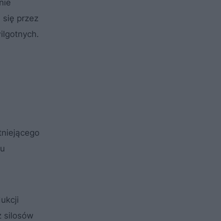
nie
 się przez
ilgotnych.
tniejącego
lu
ukcji
 silosów