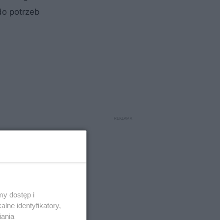
do potrzeb
y dostęp i
lne identyfikatory,
z nici
iania