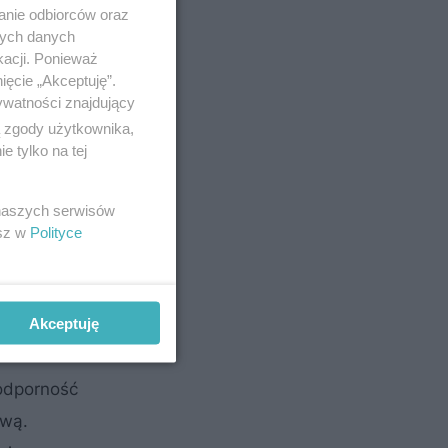
anie odbiorców oraz
okrycia
nych danych
ące.
kacji. Ponieważ
ięcie „Akceptuję”.
ywatności znajdujący
ą zgody użytkownika,
 tylko na tej
 naszych serwisów
esz w
Polityce
Akceptuję
 odporność
ową.