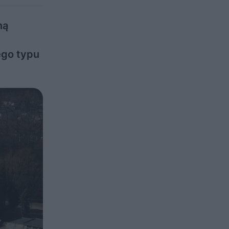
ną
ego typu