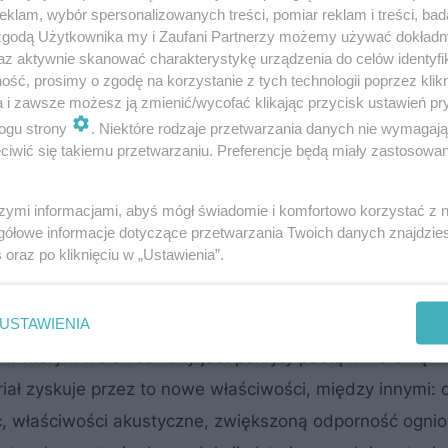
klam, wybór spersonalizowanych treści, pomiar reklam i treści, bad
tosowań, takich jak: izolacja akustyczna i termiczna, p
 zgodą Użytkownika my i Zaufani Partnerzy możemy używać dokład
zanie powierzchni, materiały wzmacniające oraz filtruj
az aktywnie skanować charakterystykę urządzenia do celów identyfi
ść, prosimy o zgodę na korzystanie z tych technologii poprzez klikn
a i zawsze możesz ją zmienić/wycofać klikając przycisk ustawień pr
 hale dla zakładu Guillin Polska
ogu strony
. Niektóre rodzaje przetwarzania danych nie wymagaj
iwić się takiemu przetwarzaniu. Preferencje będą miały zastosowanie
 w Beskidach otwarte. Hotel Mercure
szymi informacjami, abyś mógł świadomie i komfortowo korzystać z
gółowe informacje dotyczące przetwarzania Twoich danych znajdzi
s
oraz po kliknięciu w „Ustawienia”.
t?
USTAWIENIA
w którym welon szklany jest pokryty pastą mineralną
ał zyskuje przez to nowe właściwości, między innymi:
ć, właściwości akustyczne, zwiększoną odporność ogni