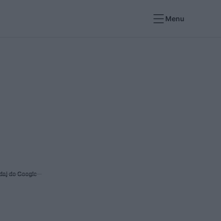
Menu
daj do Google