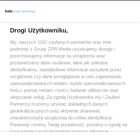
Drogi Użytkowniku,
My, naszych 1162 zaufanych partnerów oraz inne
Żaden utwór zamieszczony w serwisie nie może być powielany i
rozpowszechniany lub dalej rozpowszechniany w jakikolwiek sposób
podmioty z Grupy ZPR Media uzyskujemy dostęp i
(w tym także elektroniczny lub mechaniczny) na jakimkolwiek polu
przechowujemy informacje na urządzeniu oraz
eksploatacji w jakiejkolwiek formie, włącznie z umieszczaniem w
przetwarzamy dane osobowe, takie jak unikalne
Internecie bez pisemnej zgody właściciela praw. Jakiekolwiek użycie
lub wykorzystanie utworów w całości lub w części z naruszeniem
identyfikatory, standardowe informacje wysyłane przez
prawa, tzn. bez właściwej zgody, jest zabronione pod groźbą kary i
urządzenie czy dane przeglądania w celu zapewniania
może być ścigane prawnie.
spersonalizowanych reklam, wybór spersonalizowanych
treści, pomiar reklam i treści, badanie odbiorców oraz
ulepszanie usług. Za zgodą Użytkownika my i Zaufani
Partnerzy możemy używać dokładnych danych
geolokalizacyjnych oraz aktywnie skanować
charakterystykę urządzenia do celów identyfikacji.
O nas
Ponieważ cenimy Twoją prywatność, prosimy o zgodę na
korzystanie z tych technologii poprzez kliknięcie
Informacje prawne
„Akceptuję”. Zgoda jest dobrowolna i zawsze możesz ją