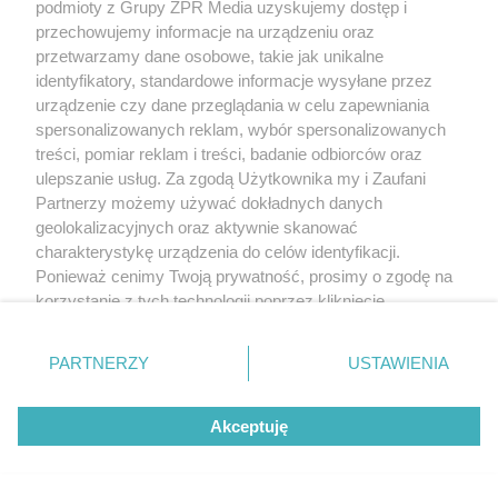
podmioty z Grupy ZPR Media uzyskujemy dostęp i
przechowujemy informacje na urządzeniu oraz
przetwarzamy dane osobowe, takie jak unikalne
identyfikatory, standardowe informacje wysyłane przez
urządzenie czy dane przeglądania w celu zapewniania
spersonalizowanych reklam, wybór spersonalizowanych
treści, pomiar reklam i treści, badanie odbiorców oraz
ulepszanie usług. Za zgodą Użytkownika my i Zaufani
Partnerzy możemy używać dokładnych danych
geolokalizacyjnych oraz aktywnie skanować
charakterystykę urządzenia do celów identyfikacji.
Ponieważ cenimy Twoją prywatność, prosimy o zgodę na
korzystanie z tych technologii poprzez kliknięcie
„Akceptuję”. Zgoda jest dobrowolna i zawsze możesz ją
zmienić/wycofać klikając przycisk ustawień prywatności
PARTNERZY
USTAWIENIA
znajdujący się w lewym dolnym rogu strony
. Niektóre
rodzaje przetwarzania danych nie wymagają zgody
Akceptuję
użytkownika, ale masz prawo sprzeciwić się takiemu
przetwarzaniu. Preferencje będą miały zastosowanie tylko
na tej witrynie.